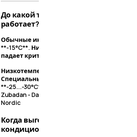
До какой температуры
работает?
Обычные инверторы Работают до
**-15°C**. Ниже — эффективность
падает критически.
Низкотемпературные модели
Специальные серии для работы до
**-25...-30°C**: - Mitsubishi Electric
Zubadan - Daikin Altherma - Fujitsu
Nordic
Когда выгодно греть
кондиционером