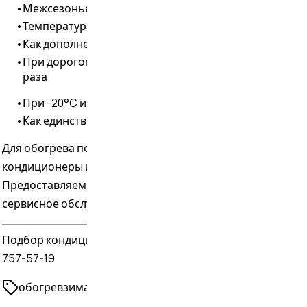
•
Межсезонье (осень, весна)
•
Температура выше -10°C
•
Как дополнение к основному отоплению
•
При дорогом электричестве — экономия 2-4
раза
•
При -20°C и ниже
•
Как единственный источник отопления
Для обогрева подходят
инверторные
кондиционеры
и
сплит-системы
премиум-класса.
Предоставляем
профессиональную установку
и
сервисное обслуживание
.
Подбор кондиционера для обогрева: +7 (499)
757-57-19
обогрев
зима
отопление
тепловой насос