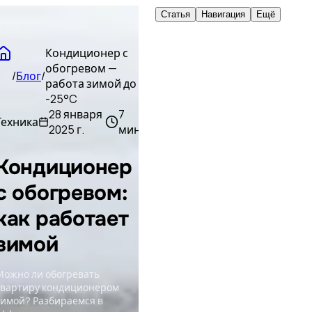
Статья
Навигация
Ещё
plitis
.ru
Кондиционер с
обогревом —
/
Блог
/
работа зимой до
-25°C
28 января
7
Техника
2025 г.
мин
Кондиционер
с обогревом:
как работает
зимой
Можно ли обогревать
квартиру кондиционером
зимой? Разбираемся в