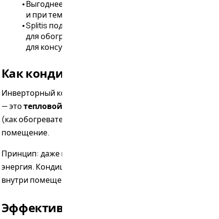
•
Выгоднее всего обогрев в межсезонье
и при температуре выше -10°C
•
Splitis подберёт и установит модель
для обогрева с гарантией — звоните
для консультации
Как кондиционер греет?
Инверторный кондиционер
с функцией обогрева
— это
тепловой насос
. Он не генерирует тепло
(как обогреватель), а переносит его с улицы в
помещение.
Принцип: даже в морозном воздухе есть тепловая
энергия. Кондиционер её забирает и отдаёт
внутри помещения.
Эффективность: COP