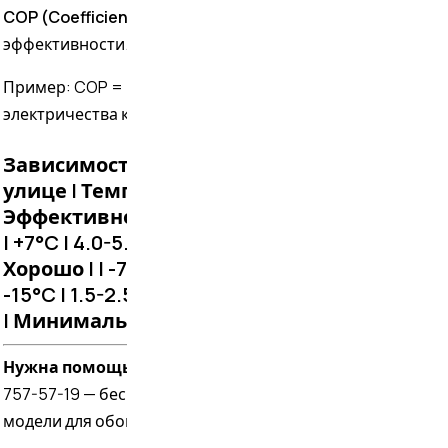
COP (Coefficient of Performance)
— коэффициент
эффективности.
Пример: COP = 4 означает, что на 1 кВт
электричества кондиционер даёт 4 кВт тепла.
Зависимость от температуры на
улице | Температура | COP |
Эффективность | |-------------|-----|---------------|
| +7°C | 4.0-5.0 | Отлично | | 0°C | 3.0-4.0 |
Хорошо | | -7°C | 2.5-3.0 | Приемлемо | |
-15°C | 1.5-2.5 | Снижена | | -25°C | 1.0-1.5
| Минимальна |
Нужна помощь с выбором?
Позвоните +7 (499)
757-57-19 — бесплатная консультация и подбор
модели для обогрева под ваш бюджет.