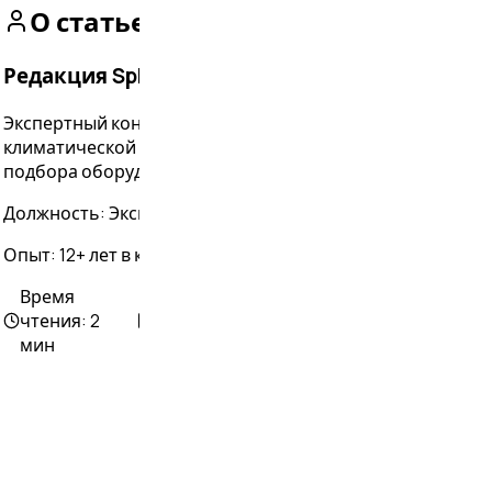
О статье
Редакция Splitis
Экспертный контент Splitis. 12+ лет в
климатической отрасли. Практика монтажа и
подбора оборудования
Должность:
Экспертный контент Splitis
Опыт:
12+ лет в климатической отрасли
Время
Количество
Опубликовано:
чтения:
2
слов:
268
28.01.2025
мин
. Подробнее — в
Политике cookies
и
Политике