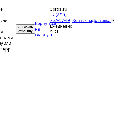
те
Splitis .ru
·
+7 (499)
Если
757-57-19
·
Контакты
Доставка
Р
Вернуться
Ежедневно
Обновить
на
я,
страницу
9-21
главную
с нами
у или
tsApp.