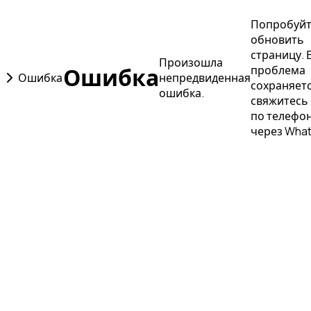
Попробуй
обновить
страницу. 
Произошла
Ошибка
проблема
Ошибка
непредвиденная
сохраняетс
ошибка.
свяжитесь 
по телефон
через Wha