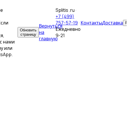
те
Splitis .ru
·
+7 (499)
Если
757-57-19
·
Контакты
Доставка
Р
Вернуться
Ежедневно
Обновить
на
я,
страницу
9-21
главную
с нами
у или
tsApp.