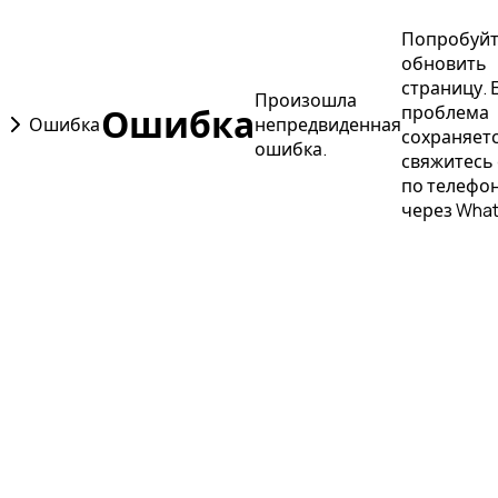
Попробуй
обновить
страницу. 
Произошла
Ошибка
проблема
Ошибка
непредвиденная
сохраняетс
ошибка.
свяжитесь 
по телефон
через Wha