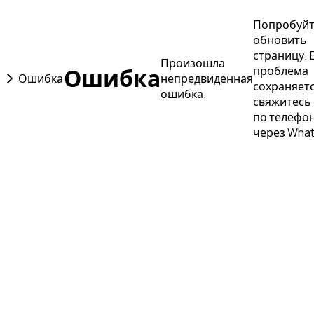
Попробуй
обновить
страницу. 
Произошла
Ошибка
проблема
Ошибка
непредвиденная
сохраняетс
ошибка.
свяжитесь 
по телефон
через Wha