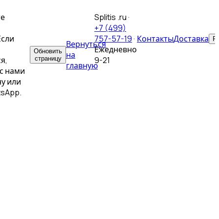
те
Splitis .ru
·
+7 (499)
Если
757-57-19
·
Контакты
Доставка
Р
Вернуться
Ежедневно
Обновить
на
я,
страницу
9-21
главную
с нами
у или
tsApp.