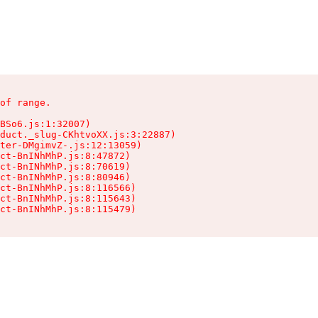
of range.

BSo6.js:1:32007)

duct._slug-CKhtvoXX.js:3:22887)

ter-DMgimvZ-.js:12:13059)

ct-BnINhMhP.js:8:47872)

ct-BnINhMhP.js:8:70619)

ct-BnINhMhP.js:8:80946)

ct-BnINhMhP.js:8:116566)

ct-BnINhMhP.js:8:115643)

ct-BnINhMhP.js:8:115479)