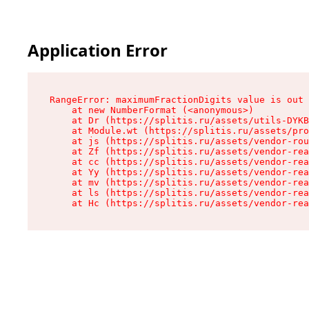
Application Error
RangeError: maximumFractionDigits value is out 
    at new NumberFormat (<anonymous>)

    at Dr (https://splitis.ru/assets/utils-DYKB
    at Module.wt (https://splitis.ru/assets/pro
    at js (https://splitis.ru/assets/vendor-rou
    at Zf (https://splitis.ru/assets/vendor-rea
    at cc (https://splitis.ru/assets/vendor-rea
    at Yy (https://splitis.ru/assets/vendor-rea
    at mv (https://splitis.ru/assets/vendor-rea
    at ls (https://splitis.ru/assets/vendor-rea
    at Hc (https://splitis.ru/assets/vendor-rea