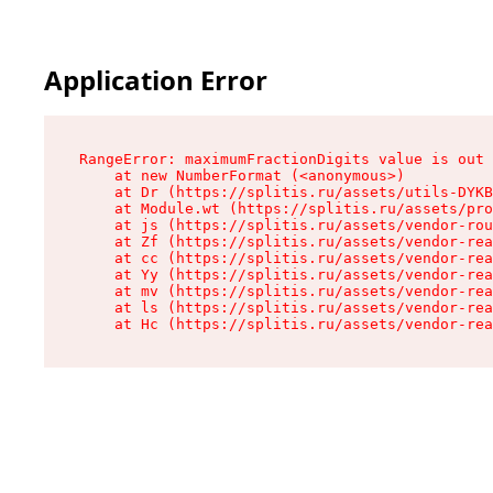
Application Error
RangeError: maximumFractionDigits value is out 
    at new NumberFormat (<anonymous>)

    at Dr (https://splitis.ru/assets/utils-DYKB
    at Module.wt (https://splitis.ru/assets/pro
    at js (https://splitis.ru/assets/vendor-rou
    at Zf (https://splitis.ru/assets/vendor-rea
    at cc (https://splitis.ru/assets/vendor-rea
    at Yy (https://splitis.ru/assets/vendor-rea
    at mv (https://splitis.ru/assets/vendor-rea
    at ls (https://splitis.ru/assets/vendor-rea
    at Hc (https://splitis.ru/assets/vendor-rea