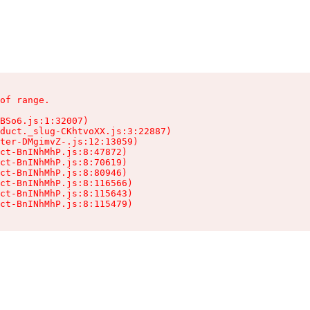
of range.

BSo6.js:1:32007)

duct._slug-CKhtvoXX.js:3:22887)

ter-DMgimvZ-.js:12:13059)

ct-BnINhMhP.js:8:47872)

ct-BnINhMhP.js:8:70619)

ct-BnINhMhP.js:8:80946)

ct-BnINhMhP.js:8:116566)

ct-BnINhMhP.js:8:115643)

ct-BnINhMhP.js:8:115479)