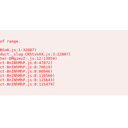
of range.

BSo6.js:1:32007)

duct._slug-CKhtvoXX.js:3:22887)

ter-DMgimvZ-.js:12:13059)

ct-BnINhMhP.js:8:47872)

ct-BnINhMhP.js:8:70619)

ct-BnINhMhP.js:8:80946)

ct-BnINhMhP.js:8:116566)

ct-BnINhMhP.js:8:115643)

ct-BnINhMhP.js:8:115479)