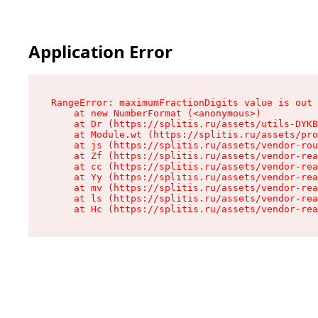
Application Error
RangeError: maximumFractionDigits value is out 
    at new NumberFormat (<anonymous>)

    at Dr (https://splitis.ru/assets/utils-DYKB
    at Module.wt (https://splitis.ru/assets/pro
    at js (https://splitis.ru/assets/vendor-rou
    at Zf (https://splitis.ru/assets/vendor-rea
    at cc (https://splitis.ru/assets/vendor-rea
    at Yy (https://splitis.ru/assets/vendor-rea
    at mv (https://splitis.ru/assets/vendor-rea
    at ls (https://splitis.ru/assets/vendor-rea
    at Hc (https://splitis.ru/assets/vendor-rea