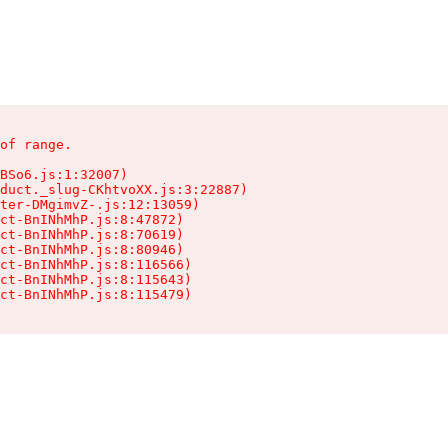
of range.

BSo6.js:1:32007)

duct._slug-CKhtvoXX.js:3:22887)

ter-DMgimvZ-.js:12:13059)

ct-BnINhMhP.js:8:47872)

ct-BnINhMhP.js:8:70619)

ct-BnINhMhP.js:8:80946)

ct-BnINhMhP.js:8:116566)

ct-BnINhMhP.js:8:115643)

ct-BnINhMhP.js:8:115479)