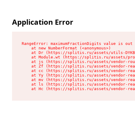
Application Error
RangeError: maximumFractionDigits value is out 
    at new NumberFormat (<anonymous>)

    at Dr (https://splitis.ru/assets/utils-DYKB
    at Module.wt (https://splitis.ru/assets/pro
    at js (https://splitis.ru/assets/vendor-rou
    at Zf (https://splitis.ru/assets/vendor-rea
    at cc (https://splitis.ru/assets/vendor-rea
    at Yy (https://splitis.ru/assets/vendor-rea
    at mv (https://splitis.ru/assets/vendor-rea
    at ls (https://splitis.ru/assets/vendor-rea
    at Hc (https://splitis.ru/assets/vendor-rea