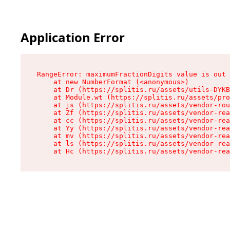
Application Error
RangeError: maximumFractionDigits value is out 
    at new NumberFormat (<anonymous>)

    at Dr (https://splitis.ru/assets/utils-DYKB
    at Module.wt (https://splitis.ru/assets/pro
    at js (https://splitis.ru/assets/vendor-rou
    at Zf (https://splitis.ru/assets/vendor-rea
    at cc (https://splitis.ru/assets/vendor-rea
    at Yy (https://splitis.ru/assets/vendor-rea
    at mv (https://splitis.ru/assets/vendor-rea
    at ls (https://splitis.ru/assets/vendor-rea
    at Hc (https://splitis.ru/assets/vendor-rea