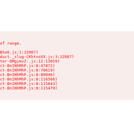
of range.

BSo6.js:1:32007)

duct._slug-CKhtvoXX.js:3:22887)

ter-DMgimvZ-.js:12:13059)

ct-BnINhMhP.js:8:47872)

ct-BnINhMhP.js:8:70619)

ct-BnINhMhP.js:8:80946)

ct-BnINhMhP.js:8:116566)

ct-BnINhMhP.js:8:115643)

ct-BnINhMhP.js:8:115479)