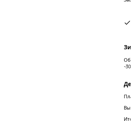
Зи
Обо
-30
Де
Пла
Выб
Ито