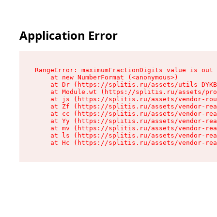
Application Error
RangeError: maximumFractionDigits value is out 
    at new NumberFormat (<anonymous>)

    at Dr (https://splitis.ru/assets/utils-DYKB
    at Module.wt (https://splitis.ru/assets/pro
    at js (https://splitis.ru/assets/vendor-rou
    at Zf (https://splitis.ru/assets/vendor-rea
    at cc (https://splitis.ru/assets/vendor-rea
    at Yy (https://splitis.ru/assets/vendor-rea
    at mv (https://splitis.ru/assets/vendor-rea
    at ls (https://splitis.ru/assets/vendor-rea
    at Hc (https://splitis.ru/assets/vendor-rea