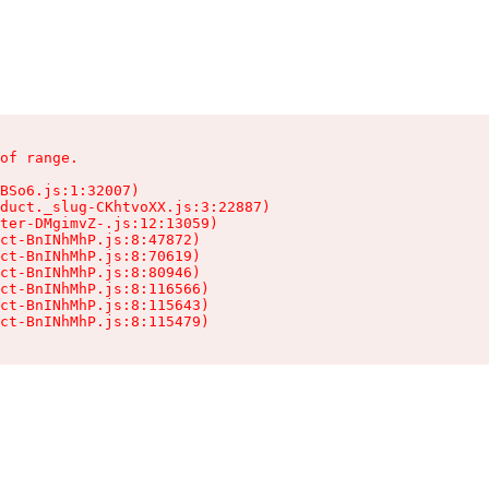
of range.

BSo6.js:1:32007)

duct._slug-CKhtvoXX.js:3:22887)

ter-DMgimvZ-.js:12:13059)

ct-BnINhMhP.js:8:47872)

ct-BnINhMhP.js:8:70619)

ct-BnINhMhP.js:8:80946)

ct-BnINhMhP.js:8:116566)

ct-BnINhMhP.js:8:115643)

ct-BnINhMhP.js:8:115479)