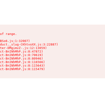
of range.

BSo6.js:1:32007)

duct._slug-CKhtvoXX.js:3:22887)

ter-DMgimvZ-.js:12:13059)

ct-BnINhMhP.js:8:47872)

ct-BnINhMhP.js:8:70619)

ct-BnINhMhP.js:8:80946)

ct-BnINhMhP.js:8:116566)

ct-BnINhMhP.js:8:115643)

ct-BnINhMhP.js:8:115479)