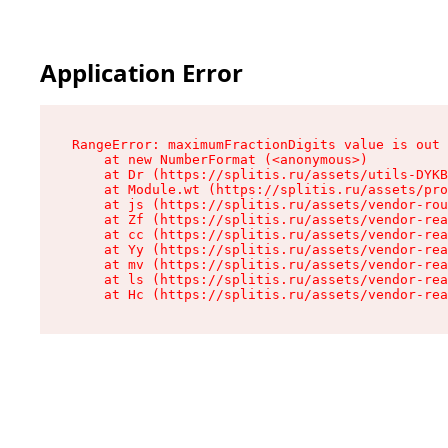
Application Error
RangeError: maximumFractionDigits value is out 
    at new NumberFormat (<anonymous>)

    at Dr (https://splitis.ru/assets/utils-DYKB
    at Module.wt (https://splitis.ru/assets/pro
    at js (https://splitis.ru/assets/vendor-rou
    at Zf (https://splitis.ru/assets/vendor-rea
    at cc (https://splitis.ru/assets/vendor-rea
    at Yy (https://splitis.ru/assets/vendor-rea
    at mv (https://splitis.ru/assets/vendor-rea
    at ls (https://splitis.ru/assets/vendor-rea
    at Hc (https://splitis.ru/assets/vendor-rea