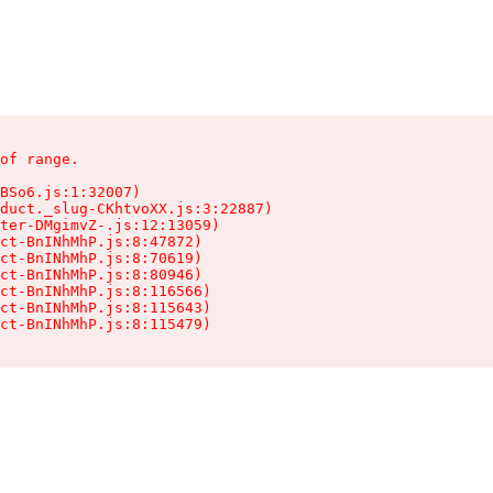
of range.

BSo6.js:1:32007)

duct._slug-CKhtvoXX.js:3:22887)

ter-DMgimvZ-.js:12:13059)

ct-BnINhMhP.js:8:47872)

ct-BnINhMhP.js:8:70619)

ct-BnINhMhP.js:8:80946)

ct-BnINhMhP.js:8:116566)

ct-BnINhMhP.js:8:115643)

ct-BnINhMhP.js:8:115479)