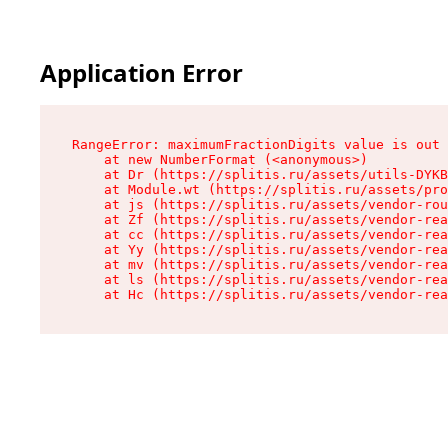
Application Error
RangeError: maximumFractionDigits value is out 
    at new NumberFormat (<anonymous>)

    at Dr (https://splitis.ru/assets/utils-DYKB
    at Module.wt (https://splitis.ru/assets/pro
    at js (https://splitis.ru/assets/vendor-rou
    at Zf (https://splitis.ru/assets/vendor-rea
    at cc (https://splitis.ru/assets/vendor-rea
    at Yy (https://splitis.ru/assets/vendor-rea
    at mv (https://splitis.ru/assets/vendor-rea
    at ls (https://splitis.ru/assets/vendor-rea
    at Hc (https://splitis.ru/assets/vendor-rea