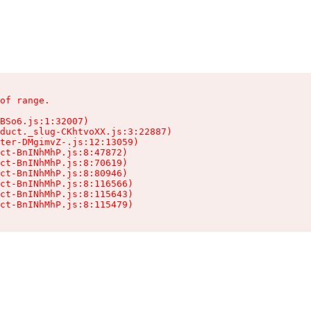
of range.

BSo6.js:1:32007)

duct._slug-CKhtvoXX.js:3:22887)

ter-DMgimvZ-.js:12:13059)

ct-BnINhMhP.js:8:47872)

ct-BnINhMhP.js:8:70619)

ct-BnINhMhP.js:8:80946)

ct-BnINhMhP.js:8:116566)

ct-BnINhMhP.js:8:115643)

ct-BnINhMhP.js:8:115479)