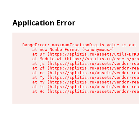
Application Error
RangeError: maximumFractionDigits value is out 
    at new NumberFormat (<anonymous>)

    at Dr (https://splitis.ru/assets/utils-DYKB
    at Module.wt (https://splitis.ru/assets/pro
    at js (https://splitis.ru/assets/vendor-rou
    at Zf (https://splitis.ru/assets/vendor-rea
    at cc (https://splitis.ru/assets/vendor-rea
    at Yy (https://splitis.ru/assets/vendor-rea
    at mv (https://splitis.ru/assets/vendor-rea
    at ls (https://splitis.ru/assets/vendor-rea
    at Hc (https://splitis.ru/assets/vendor-rea