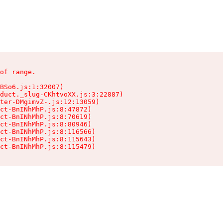
of range.

BSo6.js:1:32007)

duct._slug-CKhtvoXX.js:3:22887)

ter-DMgimvZ-.js:12:13059)

ct-BnINhMhP.js:8:47872)

ct-BnINhMhP.js:8:70619)

ct-BnINhMhP.js:8:80946)

ct-BnINhMhP.js:8:116566)

ct-BnINhMhP.js:8:115643)

ct-BnINhMhP.js:8:115479)