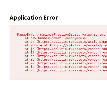
Application Error
RangeError: maximumFractionDigits value is out 
    at new NumberFormat (<anonymous>)

    at Dr (https://splitis.ru/assets/utils-DYKB
    at Module.wt (https://splitis.ru/assets/pro
    at js (https://splitis.ru/assets/vendor-rou
    at Zf (https://splitis.ru/assets/vendor-rea
    at cc (https://splitis.ru/assets/vendor-rea
    at Yy (https://splitis.ru/assets/vendor-rea
    at mv (https://splitis.ru/assets/vendor-rea
    at ls (https://splitis.ru/assets/vendor-rea
    at Hc (https://splitis.ru/assets/vendor-rea