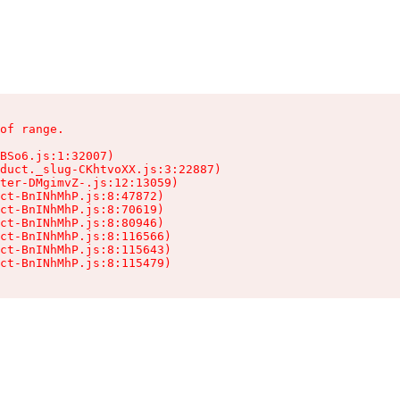
of range.

BSo6.js:1:32007)

duct._slug-CKhtvoXX.js:3:22887)

ter-DMgimvZ-.js:12:13059)

ct-BnINhMhP.js:8:47872)

ct-BnINhMhP.js:8:70619)

ct-BnINhMhP.js:8:80946)

ct-BnINhMhP.js:8:116566)

ct-BnINhMhP.js:8:115643)

ct-BnINhMhP.js:8:115479)