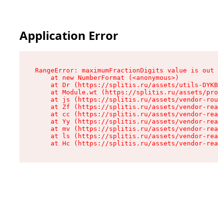
Application Error
RangeError: maximumFractionDigits value is out 
    at new NumberFormat (<anonymous>)

    at Dr (https://splitis.ru/assets/utils-DYKB
    at Module.wt (https://splitis.ru/assets/pro
    at js (https://splitis.ru/assets/vendor-rou
    at Zf (https://splitis.ru/assets/vendor-rea
    at cc (https://splitis.ru/assets/vendor-rea
    at Yy (https://splitis.ru/assets/vendor-rea
    at mv (https://splitis.ru/assets/vendor-rea
    at ls (https://splitis.ru/assets/vendor-rea
    at Hc (https://splitis.ru/assets/vendor-rea