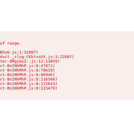
of range.

BSo6.js:1:32007)

duct._slug-CKhtvoXX.js:3:22887)

ter-DMgimvZ-.js:12:13059)

ct-BnINhMhP.js:8:47872)

ct-BnINhMhP.js:8:70619)

ct-BnINhMhP.js:8:80946)

ct-BnINhMhP.js:8:116566)

ct-BnINhMhP.js:8:115643)

ct-BnINhMhP.js:8:115479)