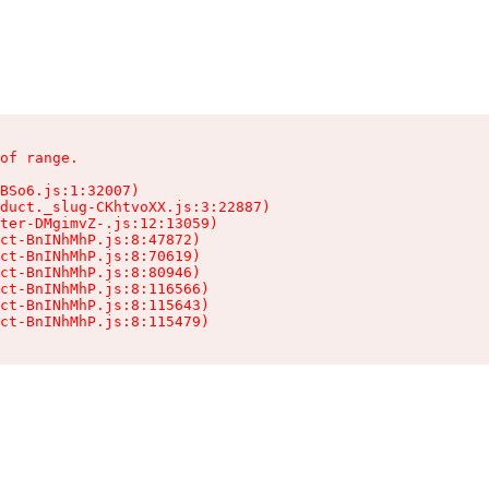
of range.

BSo6.js:1:32007)

duct._slug-CKhtvoXX.js:3:22887)

ter-DMgimvZ-.js:12:13059)

ct-BnINhMhP.js:8:47872)

ct-BnINhMhP.js:8:70619)

ct-BnINhMhP.js:8:80946)

ct-BnINhMhP.js:8:116566)

ct-BnINhMhP.js:8:115643)

ct-BnINhMhP.js:8:115479)