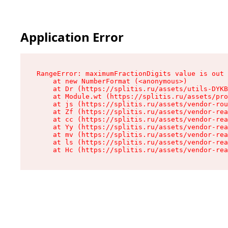
Application Error
RangeError: maximumFractionDigits value is out 
    at new NumberFormat (<anonymous>)

    at Dr (https://splitis.ru/assets/utils-DYKB
    at Module.wt (https://splitis.ru/assets/pro
    at js (https://splitis.ru/assets/vendor-rou
    at Zf (https://splitis.ru/assets/vendor-rea
    at cc (https://splitis.ru/assets/vendor-rea
    at Yy (https://splitis.ru/assets/vendor-rea
    at mv (https://splitis.ru/assets/vendor-rea
    at ls (https://splitis.ru/assets/vendor-rea
    at Hc (https://splitis.ru/assets/vendor-rea