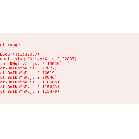
of range.

BSo6.js:1:32007)

duct._slug-CKhtvoXX.js:3:22887)

ter-DMgimvZ-.js:12:13059)

ct-BnINhMhP.js:8:47872)

ct-BnINhMhP.js:8:70619)

ct-BnINhMhP.js:8:80946)

ct-BnINhMhP.js:8:116566)

ct-BnINhMhP.js:8:115643)

ct-BnINhMhP.js:8:115479)