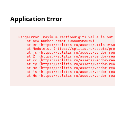
Application Error
RangeError: maximumFractionDigits value is out 
    at new NumberFormat (<anonymous>)

    at Dr (https://splitis.ru/assets/utils-DYKB
    at Module.wt (https://splitis.ru/assets/pro
    at js (https://splitis.ru/assets/vendor-rou
    at Zf (https://splitis.ru/assets/vendor-rea
    at cc (https://splitis.ru/assets/vendor-rea
    at Yy (https://splitis.ru/assets/vendor-rea
    at mv (https://splitis.ru/assets/vendor-rea
    at ls (https://splitis.ru/assets/vendor-rea
    at Hc (https://splitis.ru/assets/vendor-rea