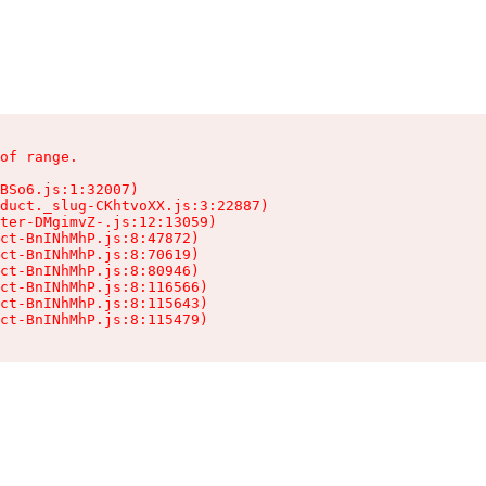
of range.

BSo6.js:1:32007)

duct._slug-CKhtvoXX.js:3:22887)

ter-DMgimvZ-.js:12:13059)

ct-BnINhMhP.js:8:47872)

ct-BnINhMhP.js:8:70619)

ct-BnINhMhP.js:8:80946)

ct-BnINhMhP.js:8:116566)

ct-BnINhMhP.js:8:115643)

ct-BnINhMhP.js:8:115479)