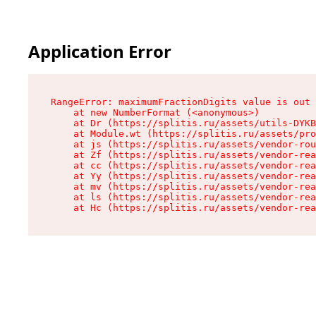
Application Error
RangeError: maximumFractionDigits value is out 
    at new NumberFormat (<anonymous>)

    at Dr (https://splitis.ru/assets/utils-DYKB
    at Module.wt (https://splitis.ru/assets/pro
    at js (https://splitis.ru/assets/vendor-rou
    at Zf (https://splitis.ru/assets/vendor-rea
    at cc (https://splitis.ru/assets/vendor-rea
    at Yy (https://splitis.ru/assets/vendor-rea
    at mv (https://splitis.ru/assets/vendor-rea
    at ls (https://splitis.ru/assets/vendor-rea
    at Hc (https://splitis.ru/assets/vendor-rea