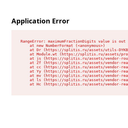
Application Error
RangeError: maximumFractionDigits value is out 
    at new NumberFormat (<anonymous>)

    at Dr (https://splitis.ru/assets/utils-DYKB
    at Module.wt (https://splitis.ru/assets/pro
    at js (https://splitis.ru/assets/vendor-rou
    at Zf (https://splitis.ru/assets/vendor-rea
    at cc (https://splitis.ru/assets/vendor-rea
    at Yy (https://splitis.ru/assets/vendor-rea
    at mv (https://splitis.ru/assets/vendor-rea
    at ls (https://splitis.ru/assets/vendor-rea
    at Hc (https://splitis.ru/assets/vendor-rea