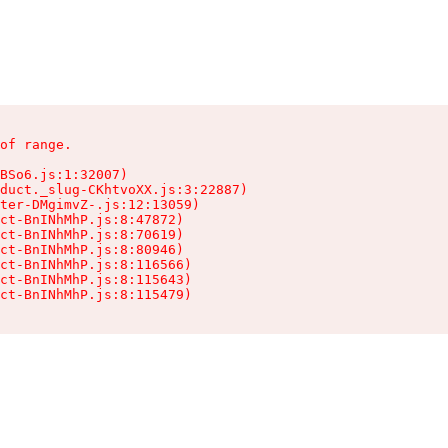
of range.

BSo6.js:1:32007)

duct._slug-CKhtvoXX.js:3:22887)

ter-DMgimvZ-.js:12:13059)

ct-BnINhMhP.js:8:47872)

ct-BnINhMhP.js:8:70619)

ct-BnINhMhP.js:8:80946)

ct-BnINhMhP.js:8:116566)

ct-BnINhMhP.js:8:115643)

ct-BnINhMhP.js:8:115479)