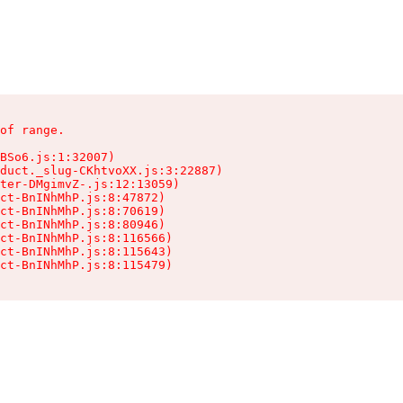
of range.

BSo6.js:1:32007)

duct._slug-CKhtvoXX.js:3:22887)

ter-DMgimvZ-.js:12:13059)

ct-BnINhMhP.js:8:47872)

ct-BnINhMhP.js:8:70619)

ct-BnINhMhP.js:8:80946)

ct-BnINhMhP.js:8:116566)

ct-BnINhMhP.js:8:115643)

ct-BnINhMhP.js:8:115479)