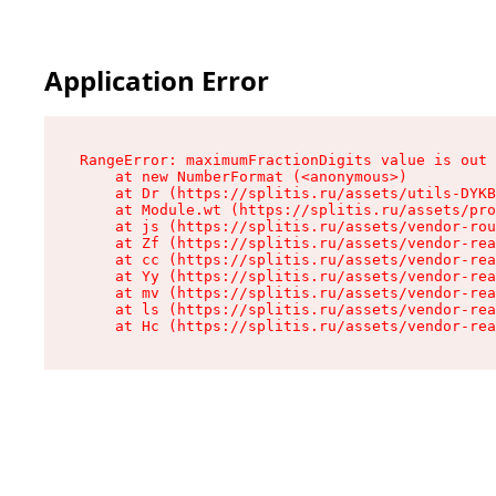
Application Error
RangeError: maximumFractionDigits value is out 
    at new NumberFormat (<anonymous>)

    at Dr (https://splitis.ru/assets/utils-DYKB
    at Module.wt (https://splitis.ru/assets/pro
    at js (https://splitis.ru/assets/vendor-rou
    at Zf (https://splitis.ru/assets/vendor-rea
    at cc (https://splitis.ru/assets/vendor-rea
    at Yy (https://splitis.ru/assets/vendor-rea
    at mv (https://splitis.ru/assets/vendor-rea
    at ls (https://splitis.ru/assets/vendor-rea
    at Hc (https://splitis.ru/assets/vendor-rea