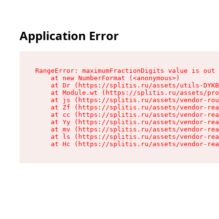
Application Error
RangeError: maximumFractionDigits value is out 
    at new NumberFormat (<anonymous>)

    at Dr (https://splitis.ru/assets/utils-DYKB
    at Module.wt (https://splitis.ru/assets/pro
    at js (https://splitis.ru/assets/vendor-rou
    at Zf (https://splitis.ru/assets/vendor-rea
    at cc (https://splitis.ru/assets/vendor-rea
    at Yy (https://splitis.ru/assets/vendor-rea
    at mv (https://splitis.ru/assets/vendor-rea
    at ls (https://splitis.ru/assets/vendor-rea
    at Hc (https://splitis.ru/assets/vendor-rea