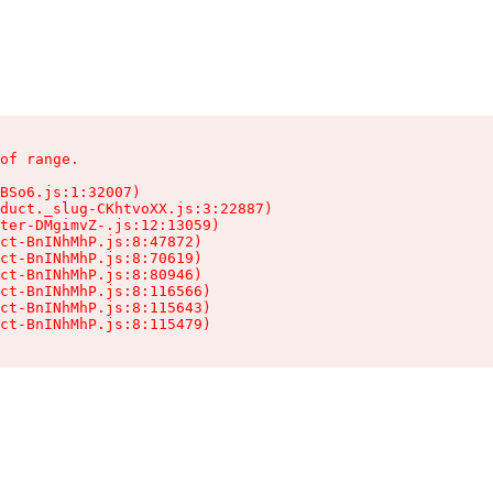
of range.

BSo6.js:1:32007)

duct._slug-CKhtvoXX.js:3:22887)

ter-DMgimvZ-.js:12:13059)

ct-BnINhMhP.js:8:47872)

ct-BnINhMhP.js:8:70619)

ct-BnINhMhP.js:8:80946)

ct-BnINhMhP.js:8:116566)

ct-BnINhMhP.js:8:115643)

ct-BnINhMhP.js:8:115479)