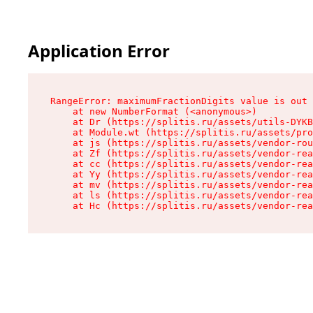
Application Error
RangeError: maximumFractionDigits value is out 
    at new NumberFormat (<anonymous>)

    at Dr (https://splitis.ru/assets/utils-DYKB
    at Module.wt (https://splitis.ru/assets/pro
    at js (https://splitis.ru/assets/vendor-rou
    at Zf (https://splitis.ru/assets/vendor-rea
    at cc (https://splitis.ru/assets/vendor-rea
    at Yy (https://splitis.ru/assets/vendor-rea
    at mv (https://splitis.ru/assets/vendor-rea
    at ls (https://splitis.ru/assets/vendor-rea
    at Hc (https://splitis.ru/assets/vendor-rea