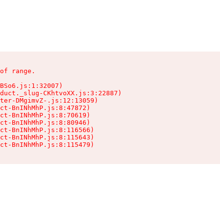
of range.

BSo6.js:1:32007)

duct._slug-CKhtvoXX.js:3:22887)

ter-DMgimvZ-.js:12:13059)

ct-BnINhMhP.js:8:47872)

ct-BnINhMhP.js:8:70619)

ct-BnINhMhP.js:8:80946)

ct-BnINhMhP.js:8:116566)

ct-BnINhMhP.js:8:115643)

ct-BnINhMhP.js:8:115479)