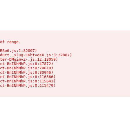
of range.

BSo6.js:1:32007)

duct._slug-CKhtvoXX.js:3:22887)

ter-DMgimvZ-.js:12:13059)

ct-BnINhMhP.js:8:47872)

ct-BnINhMhP.js:8:70619)

ct-BnINhMhP.js:8:80946)

ct-BnINhMhP.js:8:116566)

ct-BnINhMhP.js:8:115643)

ct-BnINhMhP.js:8:115479)