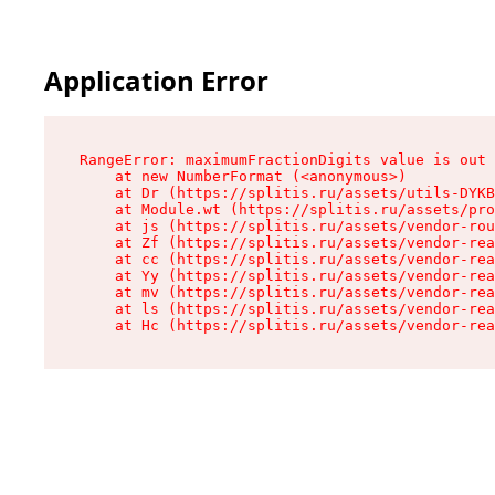
Application Error
RangeError: maximumFractionDigits value is out 
    at new NumberFormat (<anonymous>)

    at Dr (https://splitis.ru/assets/utils-DYKB
    at Module.wt (https://splitis.ru/assets/pro
    at js (https://splitis.ru/assets/vendor-rou
    at Zf (https://splitis.ru/assets/vendor-rea
    at cc (https://splitis.ru/assets/vendor-rea
    at Yy (https://splitis.ru/assets/vendor-rea
    at mv (https://splitis.ru/assets/vendor-rea
    at ls (https://splitis.ru/assets/vendor-rea
    at Hc (https://splitis.ru/assets/vendor-rea