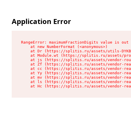
Application Error
RangeError: maximumFractionDigits value is out 
    at new NumberFormat (<anonymous>)

    at Dr (https://splitis.ru/assets/utils-DYKB
    at Module.wt (https://splitis.ru/assets/pro
    at js (https://splitis.ru/assets/vendor-rou
    at Zf (https://splitis.ru/assets/vendor-rea
    at cc (https://splitis.ru/assets/vendor-rea
    at Yy (https://splitis.ru/assets/vendor-rea
    at mv (https://splitis.ru/assets/vendor-rea
    at ls (https://splitis.ru/assets/vendor-rea
    at Hc (https://splitis.ru/assets/vendor-rea