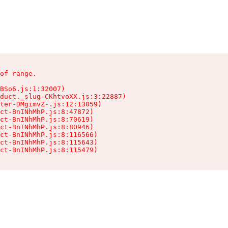
of range.

BSo6.js:1:32007)

duct._slug-CKhtvoXX.js:3:22887)

ter-DMgimvZ-.js:12:13059)

ct-BnINhMhP.js:8:47872)

ct-BnINhMhP.js:8:70619)

ct-BnINhMhP.js:8:80946)

ct-BnINhMhP.js:8:116566)

ct-BnINhMhP.js:8:115643)

ct-BnINhMhP.js:8:115479)