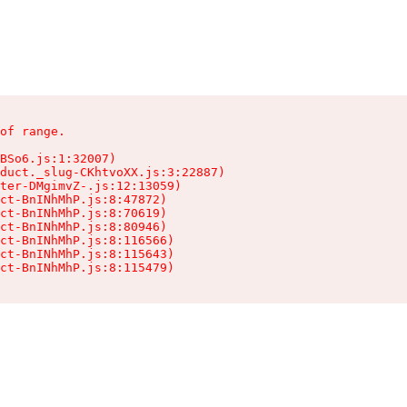
of range.

BSo6.js:1:32007)

duct._slug-CKhtvoXX.js:3:22887)

ter-DMgimvZ-.js:12:13059)

ct-BnINhMhP.js:8:47872)

ct-BnINhMhP.js:8:70619)

ct-BnINhMhP.js:8:80946)

ct-BnINhMhP.js:8:116566)

ct-BnINhMhP.js:8:115643)

ct-BnINhMhP.js:8:115479)