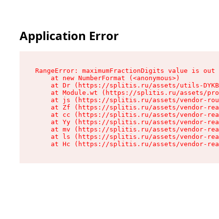
Application Error
RangeError: maximumFractionDigits value is out 
    at new NumberFormat (<anonymous>)

    at Dr (https://splitis.ru/assets/utils-DYKB
    at Module.wt (https://splitis.ru/assets/pro
    at js (https://splitis.ru/assets/vendor-rou
    at Zf (https://splitis.ru/assets/vendor-rea
    at cc (https://splitis.ru/assets/vendor-rea
    at Yy (https://splitis.ru/assets/vendor-rea
    at mv (https://splitis.ru/assets/vendor-rea
    at ls (https://splitis.ru/assets/vendor-rea
    at Hc (https://splitis.ru/assets/vendor-rea