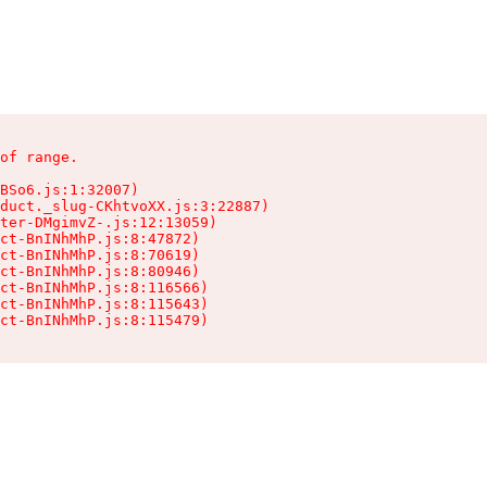
of range.

BSo6.js:1:32007)

duct._slug-CKhtvoXX.js:3:22887)

ter-DMgimvZ-.js:12:13059)

ct-BnINhMhP.js:8:47872)

ct-BnINhMhP.js:8:70619)

ct-BnINhMhP.js:8:80946)

ct-BnINhMhP.js:8:116566)

ct-BnINhMhP.js:8:115643)

ct-BnINhMhP.js:8:115479)