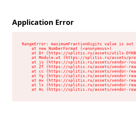
Application Error
RangeError: maximumFractionDigits value is out 
    at new NumberFormat (<anonymous>)

    at Dr (https://splitis.ru/assets/utils-DYKB
    at Module.wt (https://splitis.ru/assets/pro
    at js (https://splitis.ru/assets/vendor-rou
    at Zf (https://splitis.ru/assets/vendor-rea
    at cc (https://splitis.ru/assets/vendor-rea
    at Yy (https://splitis.ru/assets/vendor-rea
    at mv (https://splitis.ru/assets/vendor-rea
    at ls (https://splitis.ru/assets/vendor-rea
    at Hc (https://splitis.ru/assets/vendor-rea