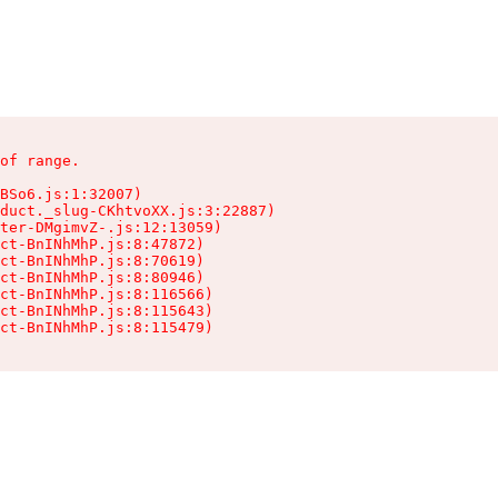
of range.

BSo6.js:1:32007)

duct._slug-CKhtvoXX.js:3:22887)

ter-DMgimvZ-.js:12:13059)

ct-BnINhMhP.js:8:47872)

ct-BnINhMhP.js:8:70619)

ct-BnINhMhP.js:8:80946)

ct-BnINhMhP.js:8:116566)

ct-BnINhMhP.js:8:115643)

ct-BnINhMhP.js:8:115479)