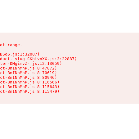
of range.

BSo6.js:1:32007)

duct._slug-CKhtvoXX.js:3:22887)

ter-DMgimvZ-.js:12:13059)

ct-BnINhMhP.js:8:47872)

ct-BnINhMhP.js:8:70619)

ct-BnINhMhP.js:8:80946)

ct-BnINhMhP.js:8:116566)

ct-BnINhMhP.js:8:115643)

ct-BnINhMhP.js:8:115479)