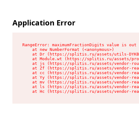
Application Error
RangeError: maximumFractionDigits value is out 
    at new NumberFormat (<anonymous>)

    at Dr (https://splitis.ru/assets/utils-DYKB
    at Module.wt (https://splitis.ru/assets/pro
    at js (https://splitis.ru/assets/vendor-rou
    at Zf (https://splitis.ru/assets/vendor-rea
    at cc (https://splitis.ru/assets/vendor-rea
    at Yy (https://splitis.ru/assets/vendor-rea
    at mv (https://splitis.ru/assets/vendor-rea
    at ls (https://splitis.ru/assets/vendor-rea
    at Hc (https://splitis.ru/assets/vendor-rea