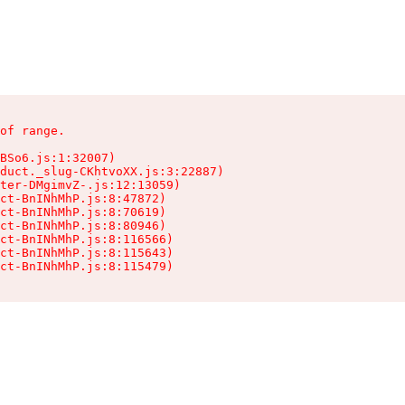
of range.

BSo6.js:1:32007)

duct._slug-CKhtvoXX.js:3:22887)

ter-DMgimvZ-.js:12:13059)

ct-BnINhMhP.js:8:47872)

ct-BnINhMhP.js:8:70619)

ct-BnINhMhP.js:8:80946)

ct-BnINhMhP.js:8:116566)

ct-BnINhMhP.js:8:115643)

ct-BnINhMhP.js:8:115479)