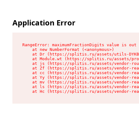
Application Error
RangeError: maximumFractionDigits value is out 
    at new NumberFormat (<anonymous>)

    at Dr (https://splitis.ru/assets/utils-DYKB
    at Module.wt (https://splitis.ru/assets/pro
    at js (https://splitis.ru/assets/vendor-rou
    at Zf (https://splitis.ru/assets/vendor-rea
    at cc (https://splitis.ru/assets/vendor-rea
    at Yy (https://splitis.ru/assets/vendor-rea
    at mv (https://splitis.ru/assets/vendor-rea
    at ls (https://splitis.ru/assets/vendor-rea
    at Hc (https://splitis.ru/assets/vendor-rea