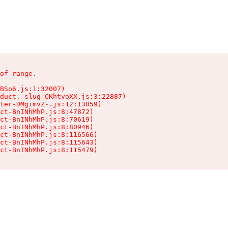
of range.

BSo6.js:1:32007)

duct._slug-CKhtvoXX.js:3:22887)

ter-DMgimvZ-.js:12:13059)

ct-BnINhMhP.js:8:47872)

ct-BnINhMhP.js:8:70619)

ct-BnINhMhP.js:8:80946)

ct-BnINhMhP.js:8:116566)

ct-BnINhMhP.js:8:115643)

ct-BnINhMhP.js:8:115479)