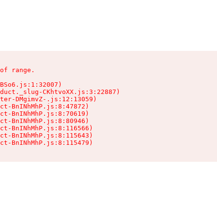
of range.

BSo6.js:1:32007)

duct._slug-CKhtvoXX.js:3:22887)

ter-DMgimvZ-.js:12:13059)

ct-BnINhMhP.js:8:47872)

ct-BnINhMhP.js:8:70619)

ct-BnINhMhP.js:8:80946)

ct-BnINhMhP.js:8:116566)

ct-BnINhMhP.js:8:115643)

ct-BnINhMhP.js:8:115479)