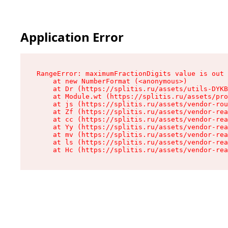
Application Error
RangeError: maximumFractionDigits value is out 
    at new NumberFormat (<anonymous>)

    at Dr (https://splitis.ru/assets/utils-DYKB
    at Module.wt (https://splitis.ru/assets/pro
    at js (https://splitis.ru/assets/vendor-rou
    at Zf (https://splitis.ru/assets/vendor-rea
    at cc (https://splitis.ru/assets/vendor-rea
    at Yy (https://splitis.ru/assets/vendor-rea
    at mv (https://splitis.ru/assets/vendor-rea
    at ls (https://splitis.ru/assets/vendor-rea
    at Hc (https://splitis.ru/assets/vendor-rea