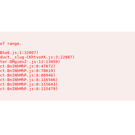
of range.

BSo6.js:1:32007)

duct._slug-CKhtvoXX.js:3:22887)

ter-DMgimvZ-.js:12:13059)

ct-BnINhMhP.js:8:47872)

ct-BnINhMhP.js:8:70619)

ct-BnINhMhP.js:8:80946)

ct-BnINhMhP.js:8:116566)

ct-BnINhMhP.js:8:115643)

ct-BnINhMhP.js:8:115479)