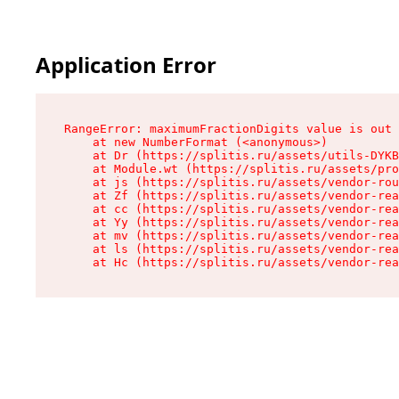
Application Error
RangeError: maximumFractionDigits value is out 
    at new NumberFormat (<anonymous>)

    at Dr (https://splitis.ru/assets/utils-DYKB
    at Module.wt (https://splitis.ru/assets/pro
    at js (https://splitis.ru/assets/vendor-rou
    at Zf (https://splitis.ru/assets/vendor-rea
    at cc (https://splitis.ru/assets/vendor-rea
    at Yy (https://splitis.ru/assets/vendor-rea
    at mv (https://splitis.ru/assets/vendor-rea
    at ls (https://splitis.ru/assets/vendor-rea
    at Hc (https://splitis.ru/assets/vendor-rea