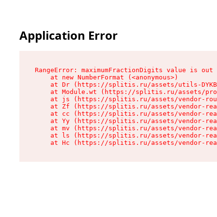
Application Error
RangeError: maximumFractionDigits value is out 
    at new NumberFormat (<anonymous>)

    at Dr (https://splitis.ru/assets/utils-DYKB
    at Module.wt (https://splitis.ru/assets/pro
    at js (https://splitis.ru/assets/vendor-rou
    at Zf (https://splitis.ru/assets/vendor-rea
    at cc (https://splitis.ru/assets/vendor-rea
    at Yy (https://splitis.ru/assets/vendor-rea
    at mv (https://splitis.ru/assets/vendor-rea
    at ls (https://splitis.ru/assets/vendor-rea
    at Hc (https://splitis.ru/assets/vendor-rea