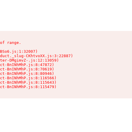
of range.

BSo6.js:1:32007)

duct._slug-CKhtvoXX.js:3:22887)

ter-DMgimvZ-.js:12:13059)

ct-BnINhMhP.js:8:47872)

ct-BnINhMhP.js:8:70619)

ct-BnINhMhP.js:8:80946)

ct-BnINhMhP.js:8:116566)

ct-BnINhMhP.js:8:115643)

ct-BnINhMhP.js:8:115479)