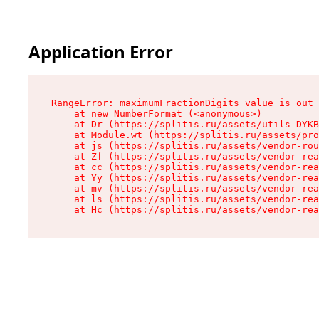
Application Error
RangeError: maximumFractionDigits value is out 
    at new NumberFormat (<anonymous>)

    at Dr (https://splitis.ru/assets/utils-DYKB
    at Module.wt (https://splitis.ru/assets/pro
    at js (https://splitis.ru/assets/vendor-rou
    at Zf (https://splitis.ru/assets/vendor-rea
    at cc (https://splitis.ru/assets/vendor-rea
    at Yy (https://splitis.ru/assets/vendor-rea
    at mv (https://splitis.ru/assets/vendor-rea
    at ls (https://splitis.ru/assets/vendor-rea
    at Hc (https://splitis.ru/assets/vendor-rea