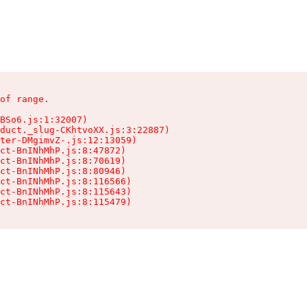
of range.

BSo6.js:1:32007)

duct._slug-CKhtvoXX.js:3:22887)

ter-DMgimvZ-.js:12:13059)

ct-BnINhMhP.js:8:47872)

ct-BnINhMhP.js:8:70619)

ct-BnINhMhP.js:8:80946)

ct-BnINhMhP.js:8:116566)

ct-BnINhMhP.js:8:115643)

ct-BnINhMhP.js:8:115479)