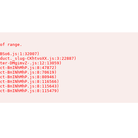
of range.

BSo6.js:1:32007)

duct._slug-CKhtvoXX.js:3:22887)

ter-DMgimvZ-.js:12:13059)

ct-BnINhMhP.js:8:47872)

ct-BnINhMhP.js:8:70619)

ct-BnINhMhP.js:8:80946)

ct-BnINhMhP.js:8:116566)

ct-BnINhMhP.js:8:115643)

ct-BnINhMhP.js:8:115479)