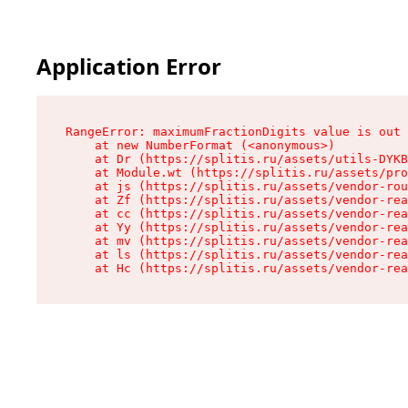
Application Error
RangeError: maximumFractionDigits value is out 
    at new NumberFormat (<anonymous>)

    at Dr (https://splitis.ru/assets/utils-DYKB
    at Module.wt (https://splitis.ru/assets/pro
    at js (https://splitis.ru/assets/vendor-rou
    at Zf (https://splitis.ru/assets/vendor-rea
    at cc (https://splitis.ru/assets/vendor-rea
    at Yy (https://splitis.ru/assets/vendor-rea
    at mv (https://splitis.ru/assets/vendor-rea
    at ls (https://splitis.ru/assets/vendor-rea
    at Hc (https://splitis.ru/assets/vendor-rea