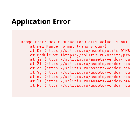
Application Error
RangeError: maximumFractionDigits value is out 
    at new NumberFormat (<anonymous>)

    at Dr (https://splitis.ru/assets/utils-DYKB
    at Module.wt (https://splitis.ru/assets/pro
    at js (https://splitis.ru/assets/vendor-rou
    at Zf (https://splitis.ru/assets/vendor-rea
    at cc (https://splitis.ru/assets/vendor-rea
    at Yy (https://splitis.ru/assets/vendor-rea
    at mv (https://splitis.ru/assets/vendor-rea
    at ls (https://splitis.ru/assets/vendor-rea
    at Hc (https://splitis.ru/assets/vendor-rea