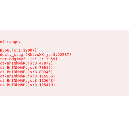
of range.

BSo6.js:1:32007)

duct._slug-CKhtvoXX.js:3:22887)

ter-DMgimvZ-.js:12:13059)

ct-BnINhMhP.js:8:47872)

ct-BnINhMhP.js:8:70619)

ct-BnINhMhP.js:8:80946)

ct-BnINhMhP.js:8:116566)

ct-BnINhMhP.js:8:115643)

ct-BnINhMhP.js:8:115479)