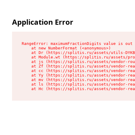
Application Error
RangeError: maximumFractionDigits value is out 
    at new NumberFormat (<anonymous>)

    at Dr (https://splitis.ru/assets/utils-DYKB
    at Module.wt (https://splitis.ru/assets/pro
    at js (https://splitis.ru/assets/vendor-rou
    at Zf (https://splitis.ru/assets/vendor-rea
    at cc (https://splitis.ru/assets/vendor-rea
    at Yy (https://splitis.ru/assets/vendor-rea
    at mv (https://splitis.ru/assets/vendor-rea
    at ls (https://splitis.ru/assets/vendor-rea
    at Hc (https://splitis.ru/assets/vendor-rea