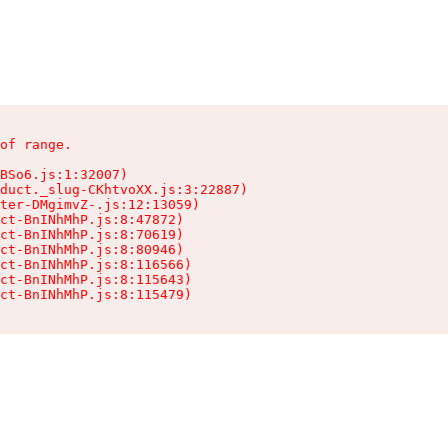
of range.

BSo6.js:1:32007)

duct._slug-CKhtvoXX.js:3:22887)

ter-DMgimvZ-.js:12:13059)

ct-BnINhMhP.js:8:47872)

ct-BnINhMhP.js:8:70619)

ct-BnINhMhP.js:8:80946)

ct-BnINhMhP.js:8:116566)

ct-BnINhMhP.js:8:115643)

ct-BnINhMhP.js:8:115479)