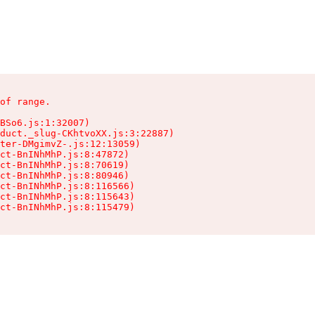
of range.

BSo6.js:1:32007)

duct._slug-CKhtvoXX.js:3:22887)

ter-DMgimvZ-.js:12:13059)

ct-BnINhMhP.js:8:47872)

ct-BnINhMhP.js:8:70619)

ct-BnINhMhP.js:8:80946)

ct-BnINhMhP.js:8:116566)

ct-BnINhMhP.js:8:115643)

ct-BnINhMhP.js:8:115479)