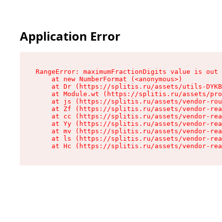
Application Error
RangeError: maximumFractionDigits value is out 
    at new NumberFormat (<anonymous>)

    at Dr (https://splitis.ru/assets/utils-DYKB
    at Module.wt (https://splitis.ru/assets/pro
    at js (https://splitis.ru/assets/vendor-rou
    at Zf (https://splitis.ru/assets/vendor-rea
    at cc (https://splitis.ru/assets/vendor-rea
    at Yy (https://splitis.ru/assets/vendor-rea
    at mv (https://splitis.ru/assets/vendor-rea
    at ls (https://splitis.ru/assets/vendor-rea
    at Hc (https://splitis.ru/assets/vendor-rea