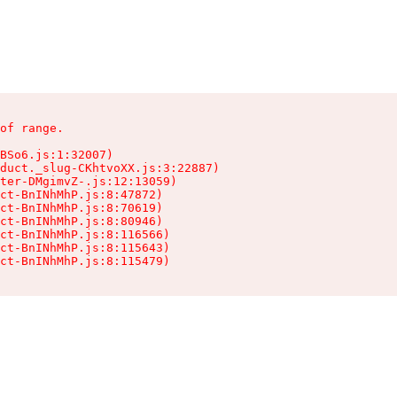
of range.

BSo6.js:1:32007)

duct._slug-CKhtvoXX.js:3:22887)

ter-DMgimvZ-.js:12:13059)

ct-BnINhMhP.js:8:47872)

ct-BnINhMhP.js:8:70619)

ct-BnINhMhP.js:8:80946)

ct-BnINhMhP.js:8:116566)

ct-BnINhMhP.js:8:115643)

ct-BnINhMhP.js:8:115479)