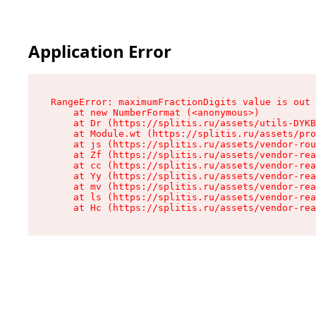
Application Error
RangeError: maximumFractionDigits value is out 
    at new NumberFormat (<anonymous>)

    at Dr (https://splitis.ru/assets/utils-DYKB
    at Module.wt (https://splitis.ru/assets/pro
    at js (https://splitis.ru/assets/vendor-rou
    at Zf (https://splitis.ru/assets/vendor-rea
    at cc (https://splitis.ru/assets/vendor-rea
    at Yy (https://splitis.ru/assets/vendor-rea
    at mv (https://splitis.ru/assets/vendor-rea
    at ls (https://splitis.ru/assets/vendor-rea
    at Hc (https://splitis.ru/assets/vendor-rea