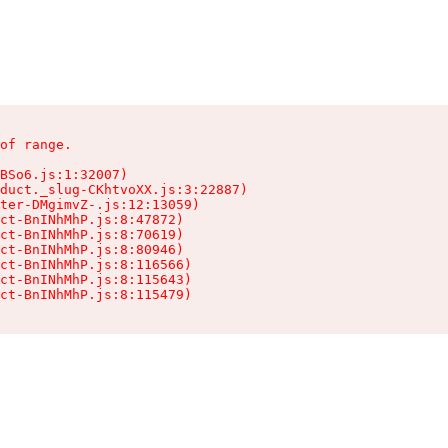
of range.

BSo6.js:1:32007)

duct._slug-CKhtvoXX.js:3:22887)

ter-DMgimvZ-.js:12:13059)

ct-BnINhMhP.js:8:47872)

ct-BnINhMhP.js:8:70619)

ct-BnINhMhP.js:8:80946)

ct-BnINhMhP.js:8:116566)

ct-BnINhMhP.js:8:115643)

ct-BnINhMhP.js:8:115479)