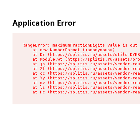
Application Error
RangeError: maximumFractionDigits value is out 
    at new NumberFormat (<anonymous>)

    at Dr (https://splitis.ru/assets/utils-DYKB
    at Module.wt (https://splitis.ru/assets/pro
    at js (https://splitis.ru/assets/vendor-rou
    at Zf (https://splitis.ru/assets/vendor-rea
    at cc (https://splitis.ru/assets/vendor-rea
    at Yy (https://splitis.ru/assets/vendor-rea
    at mv (https://splitis.ru/assets/vendor-rea
    at ls (https://splitis.ru/assets/vendor-rea
    at Hc (https://splitis.ru/assets/vendor-rea