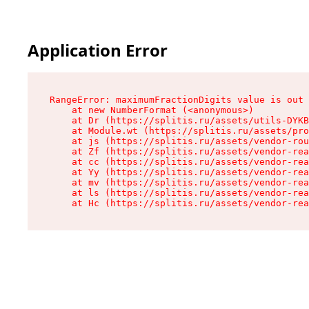
Application Error
RangeError: maximumFractionDigits value is out 
    at new NumberFormat (<anonymous>)

    at Dr (https://splitis.ru/assets/utils-DYKB
    at Module.wt (https://splitis.ru/assets/pro
    at js (https://splitis.ru/assets/vendor-rou
    at Zf (https://splitis.ru/assets/vendor-rea
    at cc (https://splitis.ru/assets/vendor-rea
    at Yy (https://splitis.ru/assets/vendor-rea
    at mv (https://splitis.ru/assets/vendor-rea
    at ls (https://splitis.ru/assets/vendor-rea
    at Hc (https://splitis.ru/assets/vendor-rea