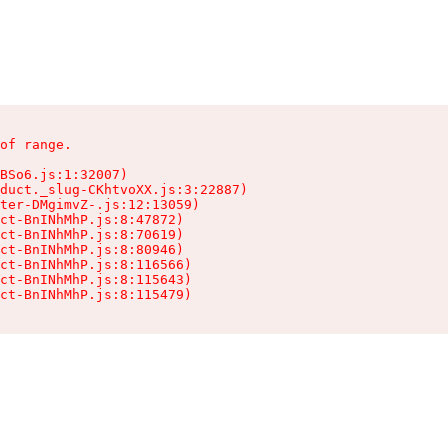
of range.

BSo6.js:1:32007)

duct._slug-CKhtvoXX.js:3:22887)

ter-DMgimvZ-.js:12:13059)

ct-BnINhMhP.js:8:47872)

ct-BnINhMhP.js:8:70619)

ct-BnINhMhP.js:8:80946)

ct-BnINhMhP.js:8:116566)

ct-BnINhMhP.js:8:115643)

ct-BnINhMhP.js:8:115479)