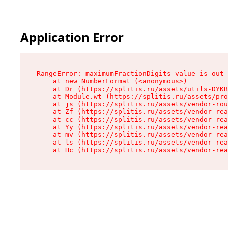
Application Error
RangeError: maximumFractionDigits value is out 
    at new NumberFormat (<anonymous>)

    at Dr (https://splitis.ru/assets/utils-DYKB
    at Module.wt (https://splitis.ru/assets/pro
    at js (https://splitis.ru/assets/vendor-rou
    at Zf (https://splitis.ru/assets/vendor-rea
    at cc (https://splitis.ru/assets/vendor-rea
    at Yy (https://splitis.ru/assets/vendor-rea
    at mv (https://splitis.ru/assets/vendor-rea
    at ls (https://splitis.ru/assets/vendor-rea
    at Hc (https://splitis.ru/assets/vendor-rea