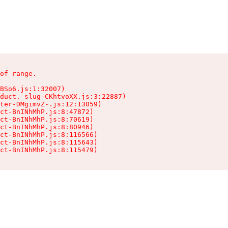
of range.

BSo6.js:1:32007)

duct._slug-CKhtvoXX.js:3:22887)

ter-DMgimvZ-.js:12:13059)

ct-BnINhMhP.js:8:47872)

ct-BnINhMhP.js:8:70619)

ct-BnINhMhP.js:8:80946)

ct-BnINhMhP.js:8:116566)

ct-BnINhMhP.js:8:115643)

ct-BnINhMhP.js:8:115479)