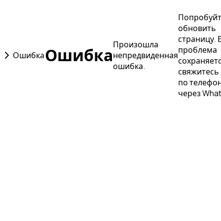
Попробуй
обновить
страницу. 
Произошла
Ошибка
проблема
Ошибка
непредвиденная
сохраняетс
ошибка.
свяжитесь 
по телефон
через Wha