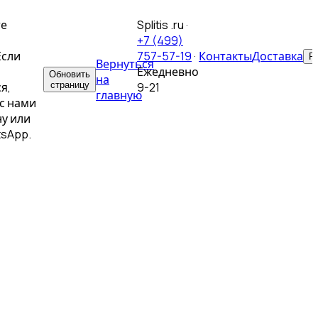
те
Splitis .ru
·
+7 (499)
Если
757-57-19
·
Контакты
Доставка
Р
Вернуться
Ежедневно
Обновить
на
я,
страницу
9-21
главную
с нами
у или
tsApp.