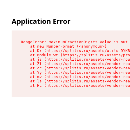
Application Error
RangeError: maximumFractionDigits value is out 
    at new NumberFormat (<anonymous>)

    at Dr (https://splitis.ru/assets/utils-DYKB
    at Module.wt (https://splitis.ru/assets/pro
    at js (https://splitis.ru/assets/vendor-rou
    at Zf (https://splitis.ru/assets/vendor-rea
    at cc (https://splitis.ru/assets/vendor-rea
    at Yy (https://splitis.ru/assets/vendor-rea
    at mv (https://splitis.ru/assets/vendor-rea
    at ls (https://splitis.ru/assets/vendor-rea
    at Hc (https://splitis.ru/assets/vendor-rea