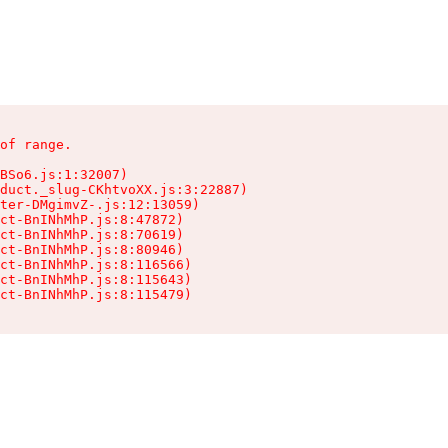
of range.

BSo6.js:1:32007)

duct._slug-CKhtvoXX.js:3:22887)

ter-DMgimvZ-.js:12:13059)

ct-BnINhMhP.js:8:47872)

ct-BnINhMhP.js:8:70619)

ct-BnINhMhP.js:8:80946)

ct-BnINhMhP.js:8:116566)

ct-BnINhMhP.js:8:115643)

ct-BnINhMhP.js:8:115479)